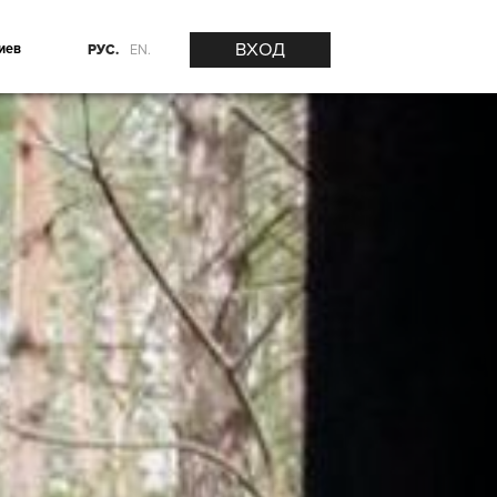
ВХОД
иев
РУС.
EN.