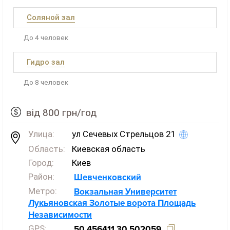
Соляной зал
До 4 человек
Гидро зал
До 8 человек
від 800 грн/год
Улица:
ул Сечевых Стрельцов 21
Область:
Киевская область
Город:
Киев
Район:
Шевченковский
Метро:
Вокзальная
Университет
Лукьяновская
Золотые ворота
Площадь
Независимости
GPS:
50.456411,30.502059