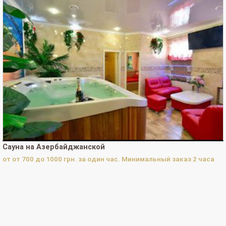
Просмотров телефона на Сайте-визитке за 30 дней:
0
Просмотров телефона на Сайте-визитке за 365 дней:
7
Просмотров телефона в каталоге за сегодня:
0
Просмотров телефона в каталоге за 30 дней:
0
Просмотров телефона в каталоге за 365 дней:
4
ВОЙТИ В "КАБИНЕТ СОБСТВЕННИКА"
Сауна на Азербайджанской
от от 700 до 1000 грн. за один час. Минимальный заказ 2 часа