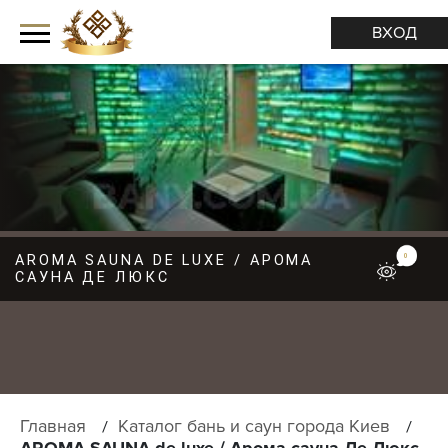
ВХОД
AROMA SAUNA DE LUXE / АРОМА
М
0
САУНА ДЕ ЛЮКС
Е
Н
Ю
Главная
Каталог бань и саун города Киев
AROMA SAUNA de luxe / Арома сауна Де Люкс