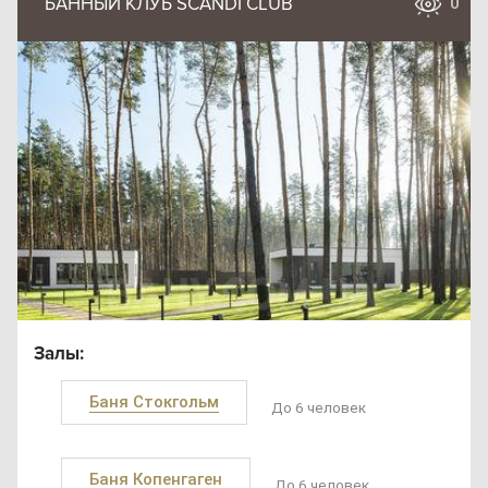
БАННЫЙ КЛУБ SCANDI CLUB
0
Залы:
Баня Стокгольм
До 6 человек
Баня Копенгаген
До 6 человек