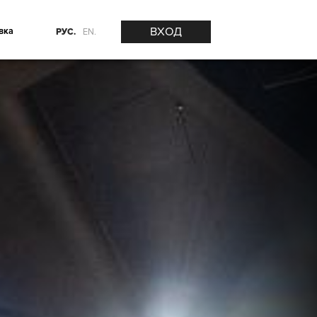
ВХОД
вка
РУС.
EN.