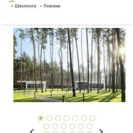
Шезлонги
Лежаки