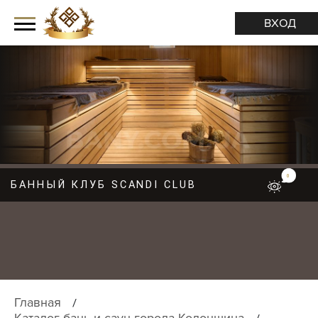
ВХОД
0
БАННЫЙ КЛУБ SCANDI CLUB
М
Е
Н
Ю
Главная
Каталог бань и саун города Колонщина