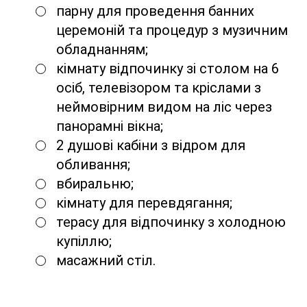
парну для проведення банних
церемоній та процедур з музичним
обладнанням;
кімнату відпочинку зі столом на 6
осіб, телевізором та кріслами з
неймовірним видом на ліс через
панорамні вікна;
2 душові кабіни з відром для
обливання;
вбиральню;
кімнату для перевдягання;
терасу для відпочинку з холодною
купіллю;
масажний стіл.