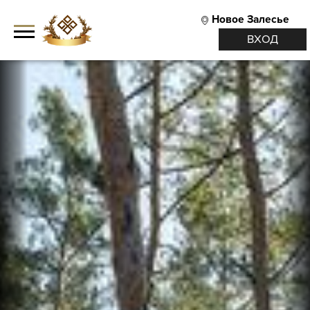
Новое Залесье
ВХОД