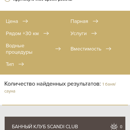
Цена
Парная
Рядом +30 км
Услуги
Водные
Вместимость
процедуры
Тип
Количество найденных результатов:
1 баня/
сауна
БАННЫЙ КЛУБ SCANDI CLUB
0