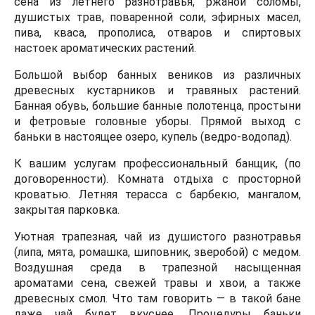
сена из летнего разнотравья, ржаной соломы,
душистых трав, поваренной соли, эфирных масел,
пива, кваса, прополиса, отваров и спиртовых
настоек ароматических растений.
Большой выбор банных веников из различных
древесных кустарников и травяных растений.
Банная обувь, большие банные полотенца, простыни
и фетровые головные уборы.
Прямой выход с
баньки в настоящее озеро,
купель (ведро-водопад).
К вашим услугам
профессиональный банщик, (по
договоренности).
Комната отдыха с просторной
кроватью.
Летняя терасса с барбекю, мангалом,
закрытая парковка.
Уютная трапезная, чай из душистого разнотравья
(липа, мята, ромашка, шиповник, зверобой) с медом.
Воздушная среда в трапезной насыщенная
ароматами сена, свежей травы и хвои, а также
древесных смол. Что там говорить — в такой бане
даже чай будет вкуснее. Процедуры
баньки