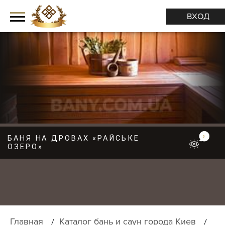
ВХОД
БАНЯ НА ДРОВАХ «РАЙСЬКЕ
М
0
ОЗЕРО»
Е
Н
Ю
Главная
Каталог бань и саун города Киев