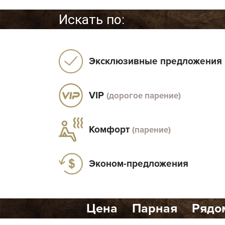
Искать по:
Эксклюзивные предложения
VIP
(дорогое парение)
Комфорт
(парение)
Эконом-предложения
Цена
Парная
Рядо