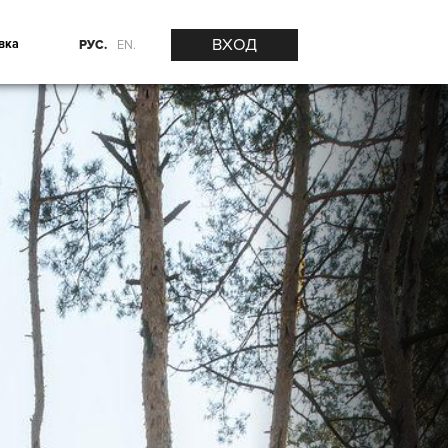
ВХОД
вка
РУС.
EN.