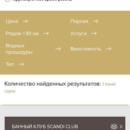
Цена
Парная
Рядом +30 км
Услуги
Водные
Вместимость
процедуры
Тип
Количество найденных результатов:
1 баня/
сауна
БАННЫЙ КЛУБ SCANDI CLUB
0