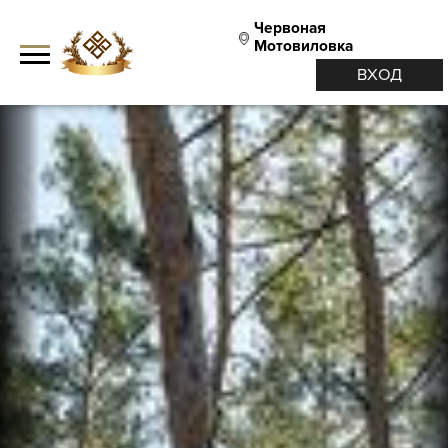
Червоная
Мотовиловка
ВХОД