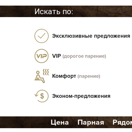
Искать по:
Эксклюзивные предложения
VIP
(дорогое парение)
Комфорт
(парение)
Эконом-предложения
Цена
Парная
Рядо