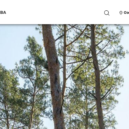
ЕВА
ПОИСК
Оз