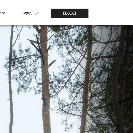
ВХОД
ера
РУС.
EN.