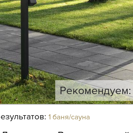
Рекомендуем: 
езультатов:
1 баня/сауна