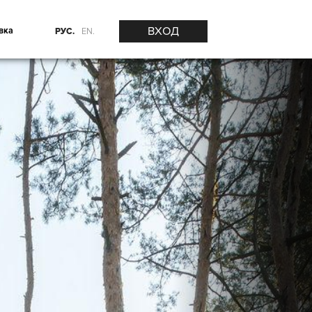
ВХОД
вка
РУС.
EN.