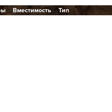
ры
Вместимость
Тип
1
0
динавском стиле, расположенный в
ршенно новый формат бани с