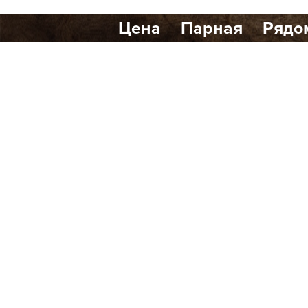
Цена
Парная
Рядо
Количество найденных р
Банный клуб Scandi Club