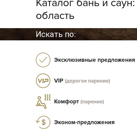
Каталог бань и саун
область
Искать по:
Эксклюзивные предложения
VIP
(дорогое парение)
Комфорт
(парение)
Эконом-предложения