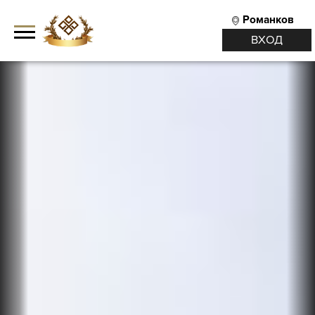
Романков
ВХОД