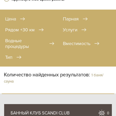
Цена
Парная
Рядом +30 км
Услуги
Водные
Вместимость
процедуры
Тип
Количество найденных результатов:
1 баня/
сауна
БАННЫЙ КЛУБ SCANDI CLUB
0