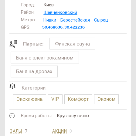
Город:
Киев
Район:
Шевченковский
Метро:
Нивки
Берестейская
Сырец
GPS:
50.468636, 30.422236
Финская сауна
Парные:
Баня с электрокамином
Баня на дровах
Категории:
Эксклюзив
VIP
Комфорт
Эконом
Время работы:
Круглосуточно
7
0
ЗАЛЫ
АКЦИЙ