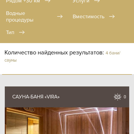
Рядом +30 км
Услуги
Водные
Вместимость
процедуры
Тип
Количество найденных результатов:
4 бани/
сауны
САУНА-БАНЯ «VIRA»
0