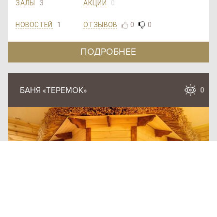
3
0
ЗАЛЫ
АКЦИЙ
1
0
0
ОТЗЫВОВ
НОВОСТЕЙ
ПОДРОБНЕЕ
БАНЯ «ТЕРЕМОК»
0
SAN
SPA
(Сан
СПА
)
250
грн/
час,
миним
ум 2
часа