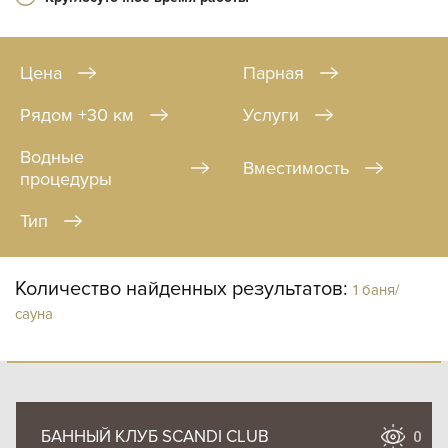
Цена
Парная
Рядом +30 км
Услуги
Водные
Вместимость
процедуры
Тип
Количество найденных результатов:
1 баня/
сауна
БАННЫЙ КЛУБ SCANDI CLUB
0