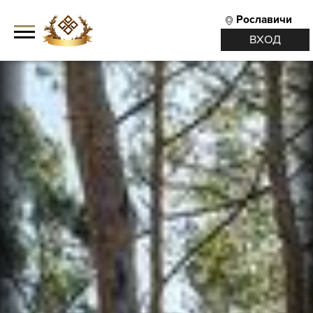
Рославичи
ВХОД