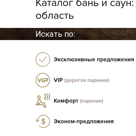
Каталог бань и саун
область
Искать по:
Эксклюзивные предложения
VIP
(дорогое парение)
Комфорт
(парение)
Эконом-предложения