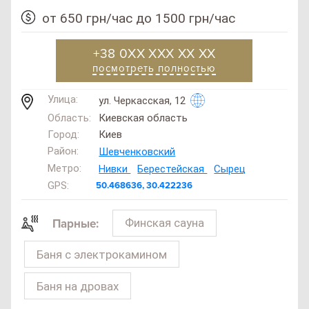
от 650 грн/час до 1500 грн/час
+38 0XX XXX XX XX
посмотреть полностью
Улица:
ул. Черкасская, 12
Область:
Киевская область
Город:
Киев
Район:
Шевченковский
Метро:
Нивки
Берестейская
Сырец
GPS:
50.468636, 30.422236
Финская сауна
Парные:
Баня с электрокамином
SAN
Баня на дровах
SPA