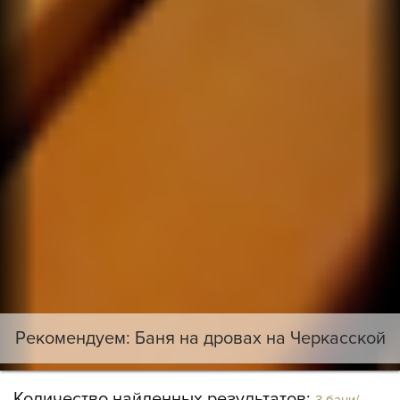
Рекомендуем: Баня на дровах на Черкасской
Количество найденных результатов:
3 бани/