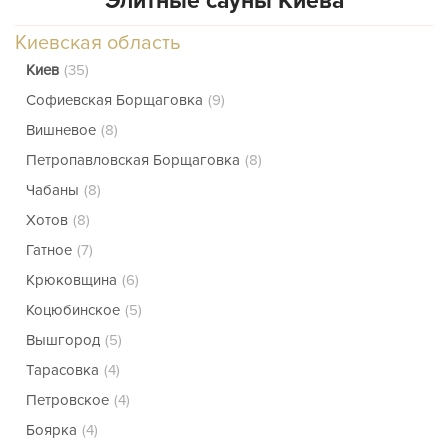
Элитные сауны Киева
Найдено
Киевская область
Населённых пунктов по поисковому запросу
Киев
(35)
не найдено. Попробуйте ввести другой город
Софиевская Борщаговка
(9)
Вишневое
(8)
Петропавловская Борщаговка
(8)
Чабаны
(8)
Хотов
(8)
Гатное
(7)
Крюковщина
(6)
Коцюбинское
(5)
Вышгород
(5)
Тарасовка
(4)
Петровское
(4)
Боярка
(4)