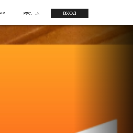
ВХОД
ина
РУС.
EN.