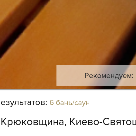
Рекомендуем: 
езультатов:
6 бань/саун
:
Крюковщина, Киево-Святош