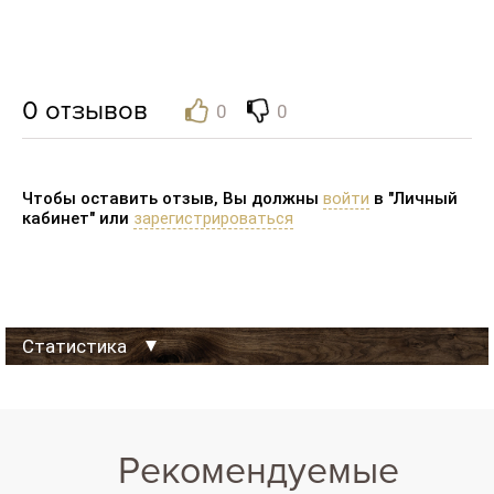
0
отзывов
0
0
Чтобы оставить отзыв, Вы должны
войти
в "Личный
кабинет" или
зарегистрироваться
Статистика
Данные на:
06-08-2026 09:00:00
Просмотров Сайта-визитки за сегодня:
0
Рекомендуемые
Просмотров Сайта-визитки за 30 дней:
4