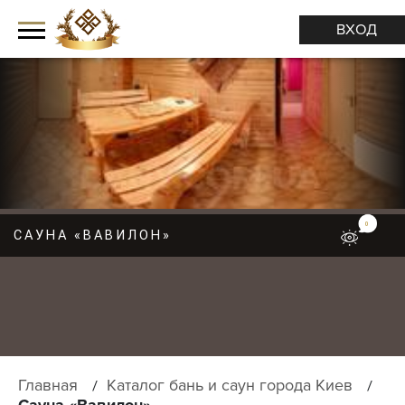
ВХОД
0
САУНА «ВАВИЛОН»
М
Е
Н
Ю
Главная
Каталог бань и саун города Киев
Сауна «Вавилон»