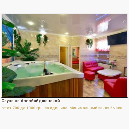
Просмотров Сайта-визитки за 365 дней:
103
Просмотров телефона на Сайте-визитке за сегодня:
0
Просмотров телефона на Сайте-визитке за 30 дней:
0
Просмотров телефона на Сайте-визитке за 365 дней:
7
Просмотров телефона в каталоге за сегодня:
0
Просмотров телефона в каталоге за 30 дней:
0
Просмотров телефона в каталоге за 365 дней:
1
Нажатий кнопки "Перезвоните мне" за сегодня:
0
Нажатий кнопки "Перезвоните мне" за 30 дней:
0
Нажатий кнопки "Перезвоните мне" за 365 дней:
0
Сауна на Азербайджанской
Нажатий кнопки "Заявки на бронирование" за сегодня:
0
от от 700 до 1000 грн. за один час. Минимальный заказ 2 часа
Нажатий кнопки "Заявки на бронирование" за 30 дней:
0
Нажатий кнопки "Заявки на бронирование" за 365 дней:
0