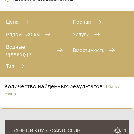
Цена
Парная
Рядом +30 км
Услуги
Водные
Вместимость
процедуры
Тип
Количество найденных результатов:
1 баня/
сауна
БАННЫЙ КЛУБ SCANDI CLUB
0