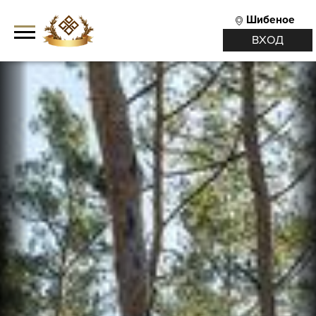
Шибеное
ВХОД