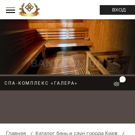
ВХОД
0
СПА-КОМПЛЕКС «ГАЛЕРА»
М
Е
Н
Ю
Главная
Каталог бань и саун города Киев