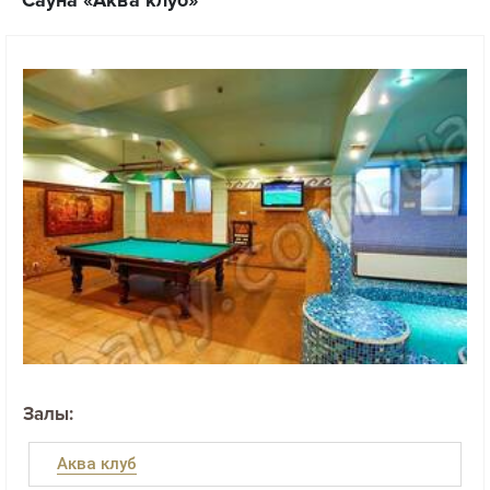
Залы:
Аква клуб