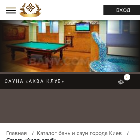
ВХОД
0
САУНА «АКВА КЛУБ»
М
Е
Н
Ю
Главная
Каталог бань и саун города Киев
Сауна «Аква клуб»