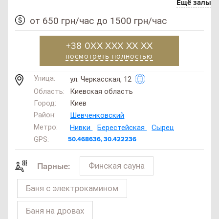
Ещё залы
от 650 грн/час до 1500 грн/час
+38 0XX XXX XX XX
посмотреть полностью
Улица:
ул. Черкасская, 12
Область:
Киевская область
Город:
Киев
Район:
Шевченковский
Метро:
Нивки
Берестейская
Сырец
GPS:
50.468636, 30.422236
Финская сауна
Парные:
Баня с электрокамином
Баня на дровах