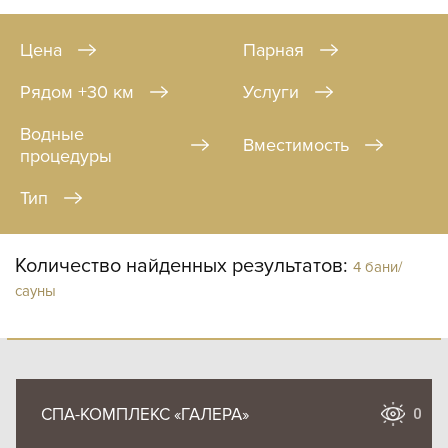
Цена
Парная
Рядом +30 км
Услуги
Водные
Вместимость
процедуры
Тип
Количество найденных результатов:
4 бани/
сауны
СПА-КОМПЛЕКС «ГАЛЕРА»
0