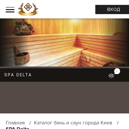
ВХОД
0
SPA DELTA
М
Е
Н
Ю
Главная
Каталог бань и саун города Киев
SPA Delta