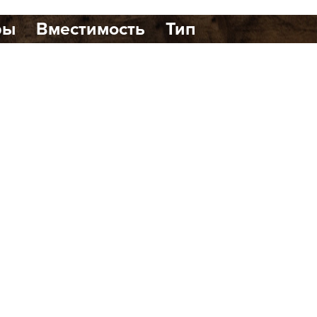
ры
Вместимость
Тип
1
0
динавском стиле, расположенный в
ршенно новый формат бани с