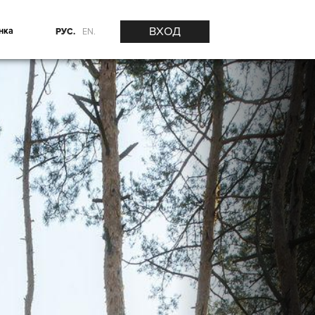
ВХОД
нка
РУС.
EN.