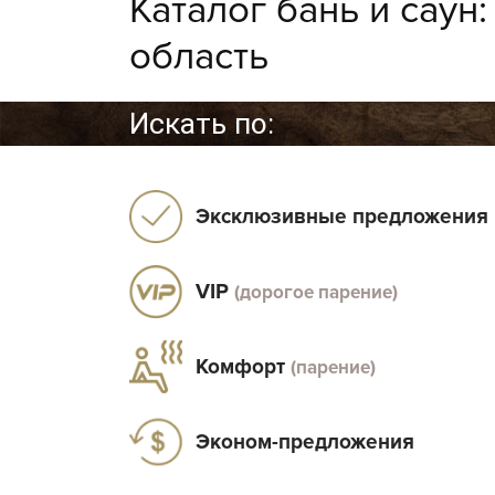
Каталог бань и саун
область
Искать по:
Эксклюзивные предложения
VIP
(дорогое парение)
Комфорт
(парение)
Эконом-предложения