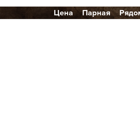
Цена
Парная
Рядо
Количество найденных р
Банный клуб Scandi Club