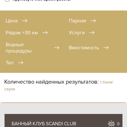
Цена
Парная
Рядом +30 км
Услуги
Водные
Вместимость
процедуры
Тип
Количество найденных результатов:
1 баня/
сауна
БАННЫЙ КЛУБ SCANDI CLUB
0