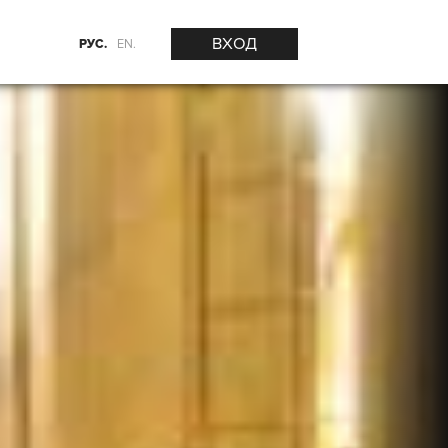
ВХОД
РУС.
EN.