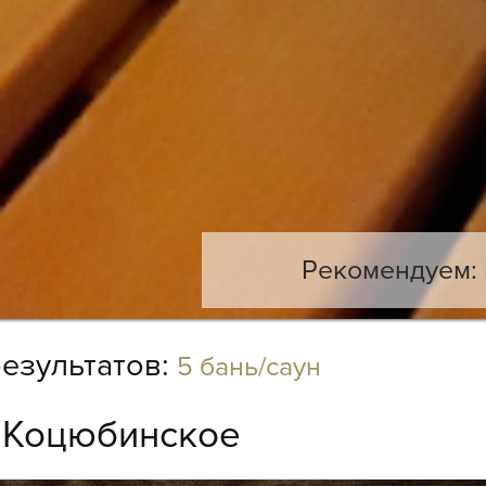
Рекомендуем: 
езультатов:
5 бань/саун
:
Коцюбинское