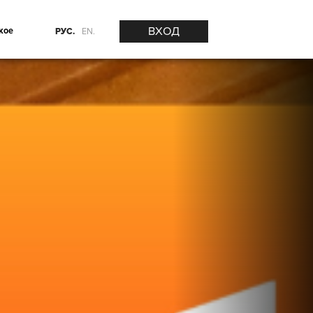
ВХОД
кое
РУС.
EN.