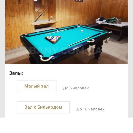
Залы:
Малый зал
До 5 человек
SAN
SPA
Зал с Бильярдом
(Сан
До 10 человек
СПА
)
Ещё залы
250