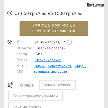
Ещё залы
от 650 грн/час до 1500 грн/час
+38 0XX XXX XX XX
посмотреть полностью
Улица:
ул. Черкасская, 12
Область:
Киевская область
Город:
Киев
Район:
Шевченковский
Метро:
Нивки
Берестейская
Сырец
GPS:
50.468636, 30.422236
Финская сауна
Парные:
Баня с электрокамином
Баня на дровах