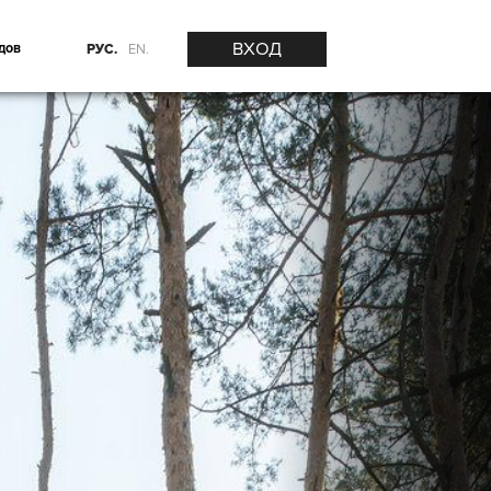
ВХОД
дов
РУС.
EN.