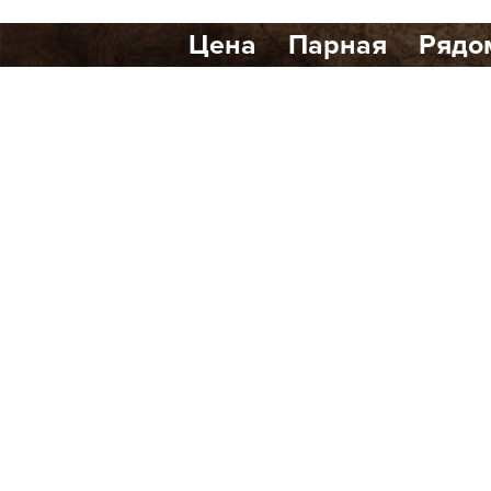
Цена
Парная
Рядо
Количество найденных р
Банный клуб Scandi Club