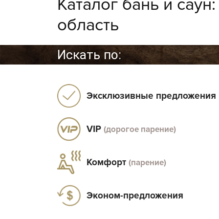
Каталог бань и саун
область
Искать по:
Эксклюзивные предложения
VIP
(дорогое парение)
Комфорт
(парение)
Эконом-предложения