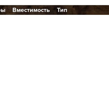
ры
Вместимость
Тип
1
0
динавском стиле, расположенный в
ршенно новый формат бани с