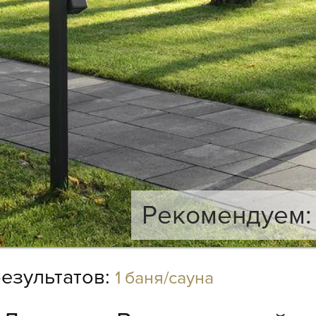
Рекомендуем: 
езультатов:
1 баня/сауна