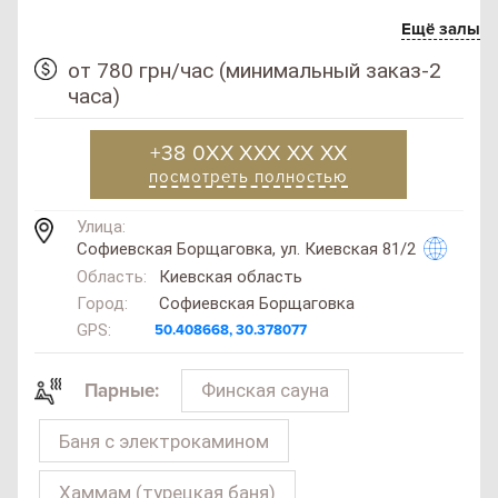
Ещё залы
от 780 грн/час (минимальный заказ-2
часа)
+38 0XX XXX XX XX
посмотреть полностью
Улица:
Софиевская Борщаговка, ул. Киевская 81/2
Область:
Киевская область
Город:
Софиевская Борщаговка
GPS:
50.408668, 30.378077
Финская сауна
Парные:
Баня с электрокамином
Хаммам (турецкая баня)
SAN