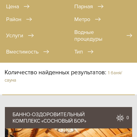
Цена
Парная
Район
Метро
Водные
Услуги
процедуры
Вместимость
Тип
Количество найденных результатов:
1 баня/
сауна
БАННО-ОЗДОРОВИТЕЛЬНЫЙ
0
КОМПЛЕКС «СОСНОВЫЙ БОР»