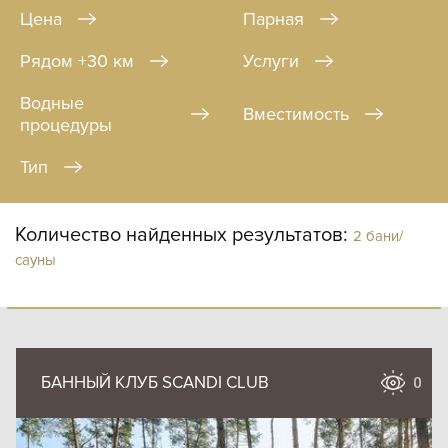
Цена
Парная
Рядом +30 км
Услуги
Водные
Вместимость
процедуры
Тип
Количество найденных результатов:
2 бани/
сауны
БАННЫЙ КЛУБ SCANDI CLUB
0