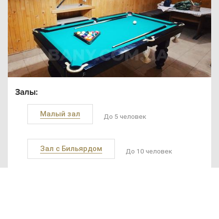
Залы:
Малый зал
До 5 человек
SAN
SPA
Зал с Бильярдом
(Сан
До 10 человек
СПА
)
Ещё залы
250
от 600 грн до 1000 грн в час
грн/
час,
миним
ум 2