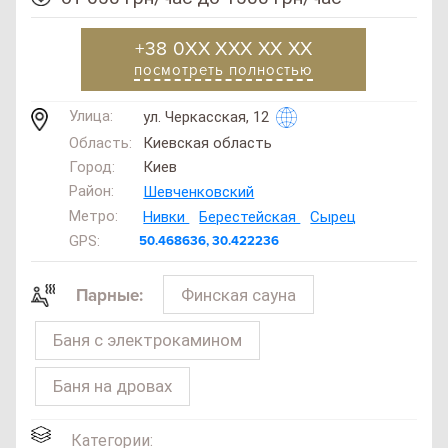
+38 0XX XXX XX XX
посмотреть полностью
Улица:
ул. Черкасская, 12
Область:
Киевская область
Город:
Киев
Район:
Шевченковский
Метро:
Нивки
Берестейская
Сырец
GPS:
50.468636, 30.422236
Финская сауна
Парные:
Баня с электрокамином
Баня на дровах
Категории: