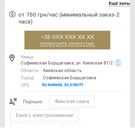
Ещё залы
от 780 грн/час (минимальный заказ-2
часа)
+38 0XX XXX XX XX
посмотреть полностью
Улица:
Софиевская Борщаговка, ул. Киевская 81/2
Область:
Киевская область
Город:
Софиевская Борщаговка
GPS:
50.408668, 30.378077
Финская сауна
Парные:
Баня с электрокамином
SAN
SPA
(Сан
Хаммам (турецкая баня)
СПА