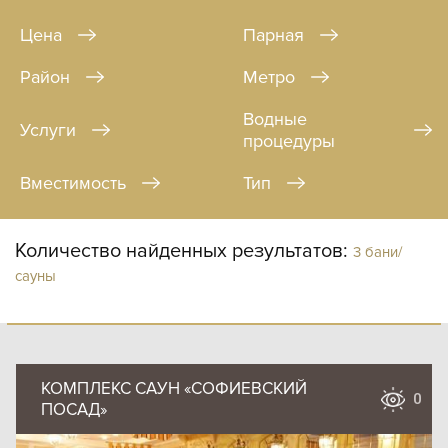
Цена
Парная
Район
Метро
Водные
Услуги
процедуры
Вместимость
Тип
Количество найденных результатов:
3 бани/
сауны
КОМПЛЕКС САУН «СОФИЕВСКИЙ
0
ПОСАД»