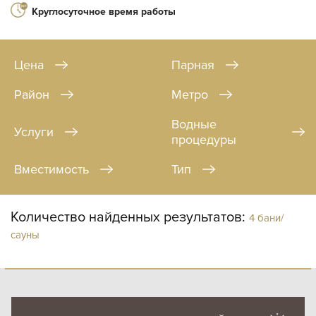
Круглосуточное время работы
Цена
Парная
Район
Метро
Водные
Услуги
процедуры
Вместимость
Тип
Количество найденных результатов:
4 бани/
сауны