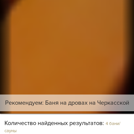
Рекомендуем: Баня на дровах на Черкасской
Количество найденных результатов:
4 бани/
сауны