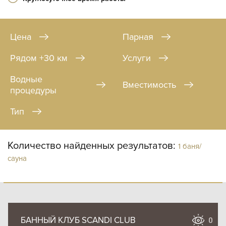
Цена
Парная
Рядом +30 км
Услуги
Водные
Вместимость
процедуры
Тип
Количество найденных результатов:
1 баня/
сауна
БАННЫЙ КЛУБ SCANDI CLUB
0