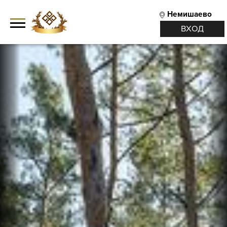
Немишаево
ВХОД