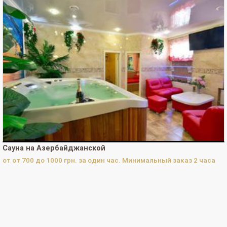
Просмотров телефона на Сайте-визитке за сегодня:
0
Просмотров телефона на Сайте-визитке за 30 дней:
0
Просмотров телефона на Сайте-визитке за 365 дней:
0
Просмотров телефона в каталоге за сегодня:
0
Просмотров телефона в каталоге за 30 дней:
0
Просмотров телефона в каталоге за 365 дней:
4
Нажатий кнопки "Перезвоните мне" за сегодня:
0
Нажатий кнопки "Перезвоните мне" за 30 дней:
0
Нажатий кнопки "Перезвоните мне" за 365 дней:
0
Сауна на Азербайджанской
Нажатий кнопки "Заявки на бронирование" за сегодня:
0
от от 700 до 1000 грн. за один час. Минимальный заказ 2 часа
Нажатий кнопки "Заявки на бронирование" за 30 дней:
0
Нажатий кнопки "Заявки на бронирование" за 365 дней:
0
ВОЙТИ В "КАБИНЕТ СОБСТВЕННИКА"