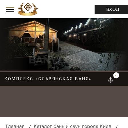
ВХОД
0
КОМПЛЕКС «СЛАВЯНСКАЯ БАНЯ»
М
Е
Н
Ю
Главная
Каталог бань и саун города Киев