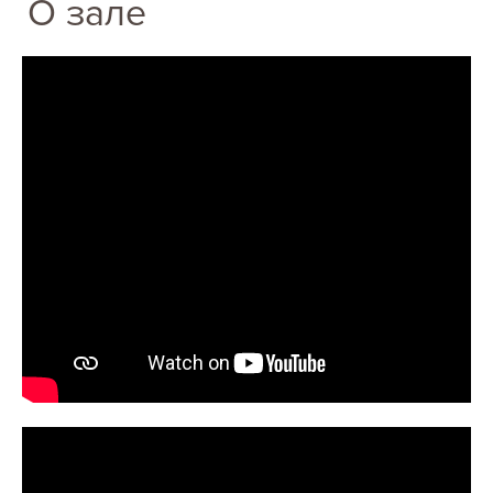
О зале