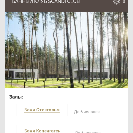
БАННЫЙ КЛУБ SCANDI CLUB
0
Залы:
Баня Стокгольм
До 6 человек
Баня Копенгаген
До 6 человек