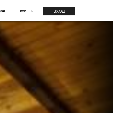
ВХОД
ичи
РУС.
EN.