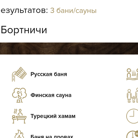
езультатов:
3 бани/сауны
:
Бортничи
Русская баня
Финская сауна
Турецкий хамам
Баня на дровах