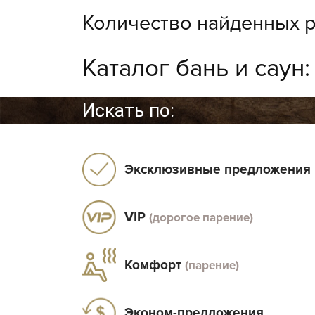
Количество найденных р
Каталог бань и саун
Искать по:
Эксклюзивные предложения
VIP
(дорогое парение)
Комфорт
(парение)
Эконом-предложения