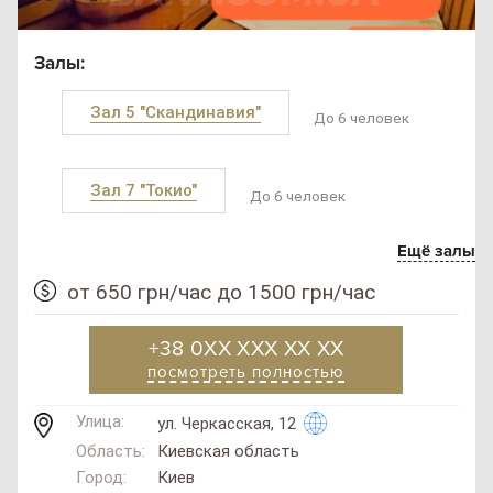
Залы:
Зал 5 "Скандинавия"
До 6 человек
Зал 7 "Токио"
До 6 человек
Ещё залы
от 650 грн/час до 1500 грн/час
+38 0XX XXX XX XX
посмотреть полностью
Улица:
ул. Черкасская, 12
Область:
Киевская область
Город:
Киев