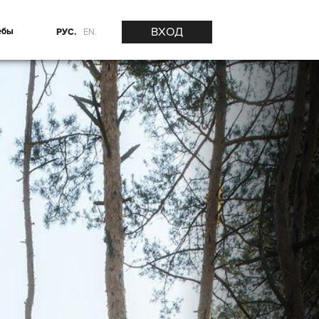
ВХОД
ебы
РУС.
EN.