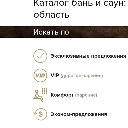
Каталог бань и саун
область
Искать по:
Эксклюзивные предложения
VIP
(дорогое парение)
Комфорт
(парение)
Эконом-предложения