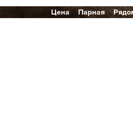
Цена
Парная
Рядо
Количество найденных р
Банный клуб Scandi Club