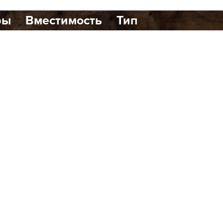
ры
Вместимость
Тип
1
0
динавском стиле, расположенный в
ршенно новый формат бани с