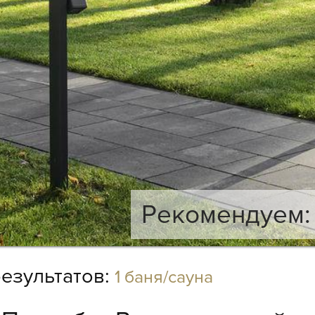
Рекомендуем: 
езультатов:
1 баня/сауна