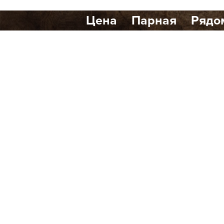
Цена
Парная
Рядо
Количество найденных р
Банный клуб Scandi Club