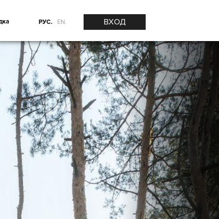
ВХОД
дка
РУС.
EN.