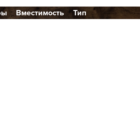
ры
Вместимость
Тип
1
0
динавском стиле, расположенный в
ршенно новый формат бани с