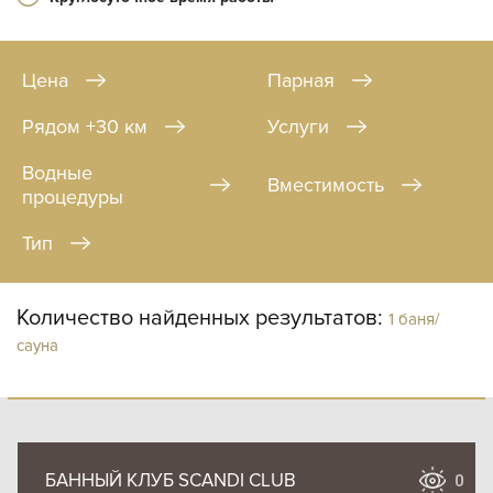
Цена
Парная
Рядом +30 км
Услуги
Водные
Вместимость
процедуры
Тип
Количество найденных результатов:
1 баня/
сауна
БАННЫЙ КЛУБ SCANDI CLUB
0