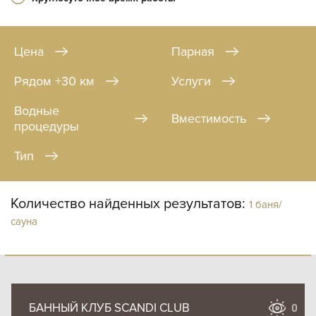
Цена
Парная
Рядом +30 км
Услуги
Водные
Вместимость
процедуры
Тип
Количество найденных результатов:
1 баня/
сауна
БАННЫЙ КЛУБ SCANDI CLUB
0