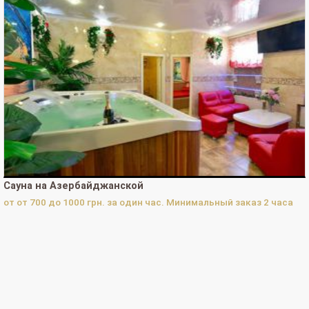
Просмотров телефона на Сайте-визитке за 30 дней:
0
Просмотров телефона на Сайте-визитке за 365 дней:
10
Просмотров телефона в каталоге за сегодня:
0
Просмотров телефона в каталоге за 30 дней:
0
Просмотров телефона в каталоге за 365 дней:
0
ВОЙТИ В "КАБИНЕТ СОБСТВЕННИКА"
Сауна на Азербайджанской
от от 700 до 1000 грн. за один час. Минимальный заказ 2 часа