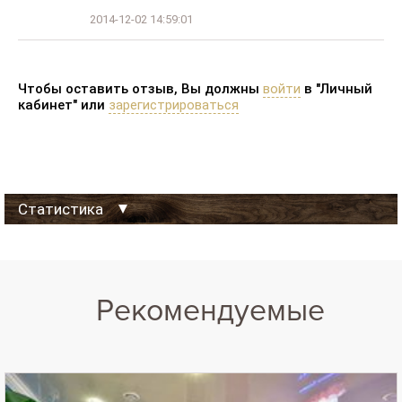
2014-12-02 14:59:01
Чтобы оставить отзыв, Вы должны
войти
в "Личный
кабинет" или
зарегистрироваться
Статистика
Данные на:
08-08-2026 07:00:00
Просмотров Сайта-визитки за сегодня:
0
Рекомендуемые
Просмотров Сайта-визитки за 30 дней:
0
Просмотров Сайта-визитки за 365 дней:
50
Просмотров телефона на Сайте-визитке за сегодня:
0