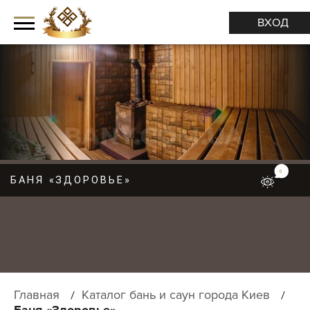
ВХОД
0
БАНЯ «ЗДОРОВЬЕ»
М
Е
Н
Ю
Главная
Каталог бань и саун города Киев
Баня «Здоровье»